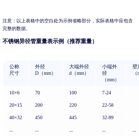
注意：以上表格中的空白处为示例省略部分，实际表格中应包含
完整的数据。
不锈钢异径管重量表示例（推荐重量）
公称
外径
大端外径
小端外
壁
尺寸
D（mm）
d（mm）
径
（
（mm）
10×6
70
100
7-24
20×15
200
220
22-58
40×32
450
445
32-89
...
...
...
...
...